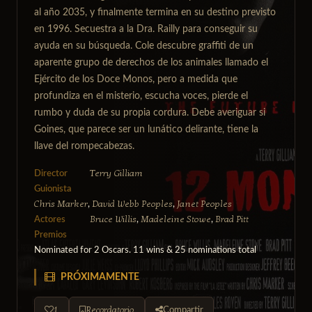
al año 2035, y finalmente termina en su destino previsto
en 1996. Secuestra a la Dra. Railly para conseguir su
ayuda en su búsqueda. Cole descubre graffiti de un
aparente grupo de derechos de los animales llamado el
Ejército de los Doce Monos, pero a medida que
profundiza en el misterio, escucha voces, pierde el
rumbo y duda de su propia cordura. Debe averiguar si
Goines, que parece ser un lunático delirante, tiene la
llave del rompecabezas.
Terry Gilliam
Director
Guionista
Chris Marker
David Webb Peoples
Janet Peoples
,
,
Bruce Willis
Madeleine Stowe
Brad Pitt
Actores
,
,
Premios
Nominated for 2 Oscars. 11 wins & 25 nominations total
PRÓXIMAMENTE
1
Recordatorio
Compartir