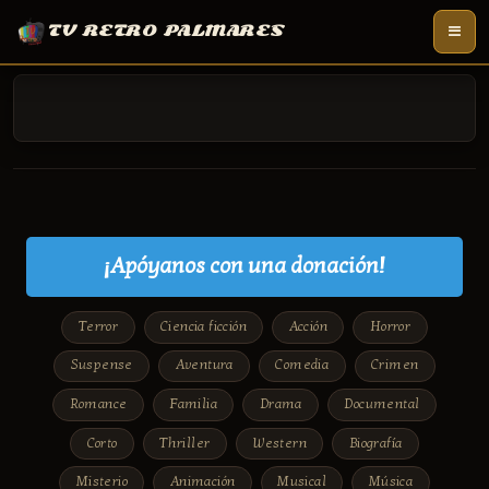
TV RETRO PALMARES
¡Apóyanos con una donación!
Terror
Ciencia ficción
Acción
Horror
Suspense
Aventura
Comedia
Crimen
Romance
Familia
Drama
Documental
Corto
Thriller
Western
Biografía
Misterio
Animación
Musical
Música