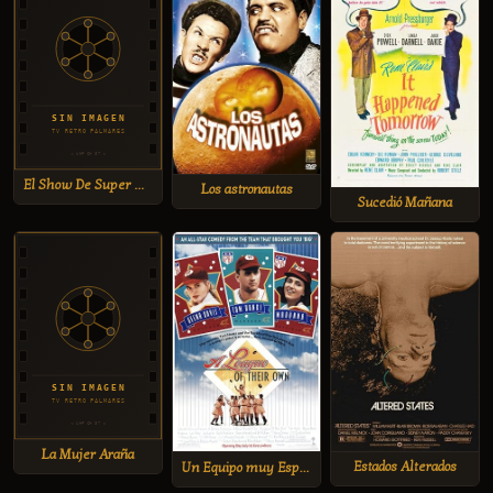
El Show De Super Mario Bros
Los astronautas
Sucedió Mañana
La Mujer Araña
Estados Alterados
Un Equipo muy Especial