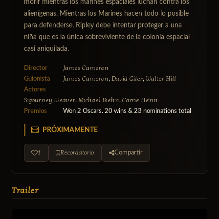
morir mientras los marines espaciales luchan contra los
alienígenas. Mientras los Marines hacen todo lo posible
para defenderse, Ripley debe intentar proteger a una
niña que es la única sobreviviente de la colonia espacial
casi aniquilada.
James Cameron
Director
James Cameron
David Giler
Walter Hill
Guionista
,
,
Actores
Sigourney Weaver
Michael Biehn
Carrie Henn
,
,
Premios
Won 2 Oscars. 20 wins & 23 nominations total
PRÓXIMAMENTE
1
Recordatorio
Compartir
Trailer