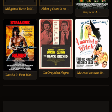
Mil gritos Tiene la Noche
Abbot y Costelo en Tramposos Trampeados
Proyecto: ALF
La Orquídea Negra
Me casé con una Bruja
Rambo 2: First Blood Part II