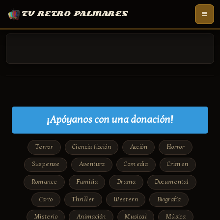
TV RETRO PALMARES
¡Apóyanos con una donación!
Terror
Ciencia ficción
Acción
Horror
Suspense
Aventura
Comedia
Crimen
Romance
Familia
Drama
Documental
Corto
Thriller
Western
Biografía
Misterio
Animación
Musical
Música