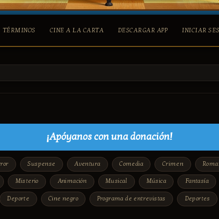
TÉRMINOS
CINE A LA CARTA
DESCARGAR APP
INICIAR SE
¡Apóyanos con una donación!
ror
Suspense
Aventura
Comedia
Crimen
Roma
Misterio
Animación
Musical
Música
Fantasía
Deporte
Cine negro
Programa de entrevistas
Deportes