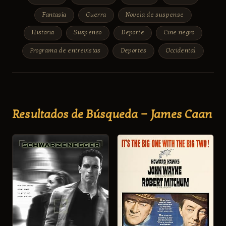
Fantasía
Guerra
Novela de suspense
Historia
Suspenso
Deporte
Cine negro
Programa de entrevistas
Deportes
Occidental
Resultados de Búsqueda — James Caan