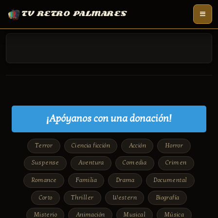
TV RETRO PALMARES
¡Apóyanos con una donación!
Terror
Ciencia ficción
Acción
Horror
Suspense
Aventura
Comedia
Crimen
Romance
Familia
Drama
Documental
Corto
Thriller
Western
Biografía
Misterio
Animación
Musical
Música