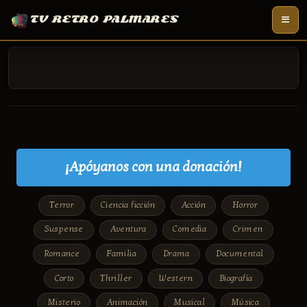
TV RETRO PALMARES
¡Apóyanos con una donación!
Terror
Ciencia ficción
Acción
Horror
Suspense
Aventura
Comedia
Crimen
Romance
Familia
Drama
Documental
Corto
Thriller
Western
Biografía
Misterio
Animación
Musical
Música