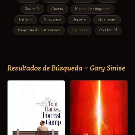
Fantasía
Guerra
Novela de suspense
Historia
Suspenso
Deporte
Cine negro
Programa de entrevistas
Deportes
Occidental
Resultados de Búsqueda — Gary Sinise