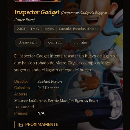
Inspector Gadget
(Inspector Gadget's Biggest
Caper Ever)
2005
TV-G
Inglés
Canadá, Estados Unidos
Animación
Comedia
Familia
El inspector Gadget intenta rescatar un huevo de lagarto
que ha sido robado de Metro City. Las complicaciones
surgen cuando el lagarto emerge del huevo.
Ezekiel Norton
Director
Phil Harnage
Guionista
Actores
Maurice LaMarche
Bernie Mac
Jim Byrnes
Brian
,
,
,
Drummond
Premios
N/A
PRÓXIMAMENTE