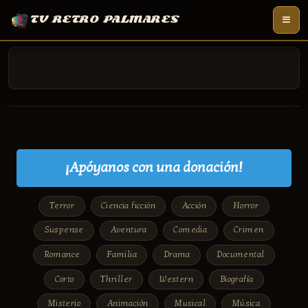
TV RETRO PALMARES
¡Apóyanos con una donación!
Terror
Ciencia ficción
Acción
Horror
Suspense
Aventura
Comedia
Crimen
Romance
Familia
Drama
Documental
Corto
Thriller
Western
Biografía
Misterio
Animación
Musical
Música