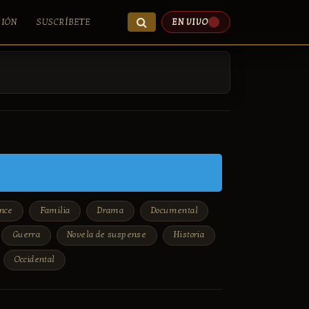
SIÓN
SUSCRÍBETE
EN VIVO
nce
Familia
Drama
Documental
Guerra
Novela de suspense
Historia
Occidental