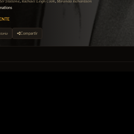
ter Stallone
Rachael Leigh Cook
Miranda Richardson
,
,
nations
ENTE
torio
Compartir