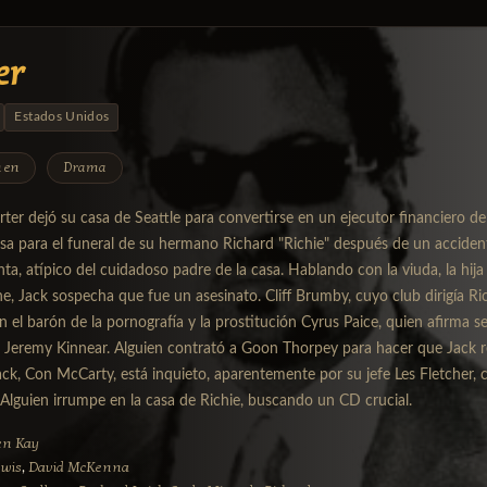
er
Estados Unidos
men
Drama
ter dejó su casa de Seattle para convertirse en un ejecutor financiero de
sa para el funeral de su hermano Richard "Richie" después de un acciden
a, atípico del cuidadoso padre de la casa. Hablando con la viuda, la hija
e, Jack sospecha que fue un asesinato. Cliff Brumby, cuyo club dirigía Ric
 el barón de la pornografía y la prostitución Cyrus Paice, quien afirma se
 Jeremy Kinnear. Alguien contrató a Goon Thorpey para hacer que Jack re
ck, Con McCarty, está inquieto, aparentemente por su jefe Les Fletcher,
Alguien irrumpe en la casa de Richie, buscando un CD crucial.
en Kay
wis
David McKenna
,