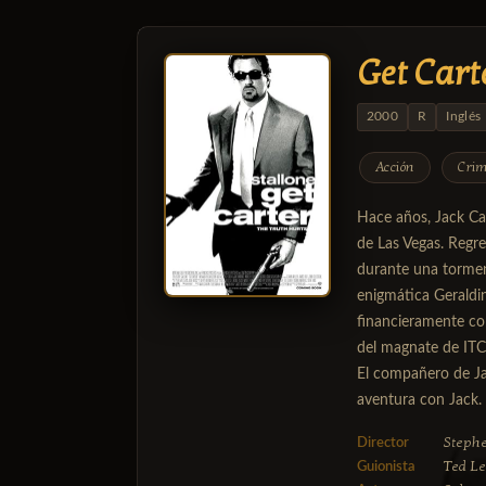
Get Cart
2000
R
Inglés
Acción
Cri
Hace años, Jack Car
de Las Vegas. Regre
durante una torment
enigmática Geraldin
financieramente con
del magnate de ITC
El compañero de Ja
aventura con Jack. 
Steph
Director
Ted Le
Guionista