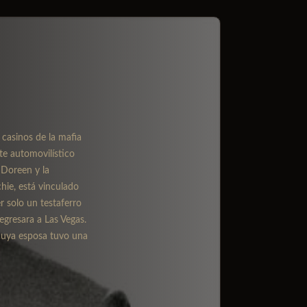
 casinos de la mafia
te automovilístico
 Doreen y la
hie, está vinculado
r solo un testaferro
gresara a Las Vegas.
 cuya esposa tuvo una