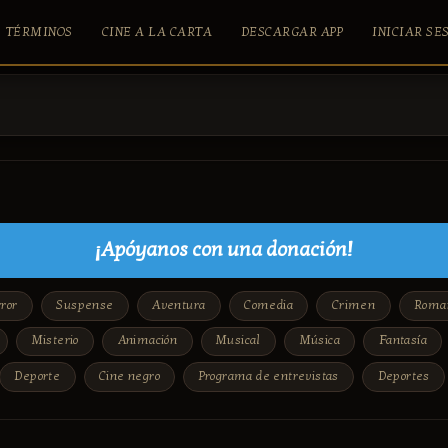
TÉRMINOS
CINE A LA CARTA
DESCARGAR APP
INICIAR SE
¡Apóyanos con una donación!
ror
Suspense
Aventura
Comedia
Crimen
Roma
Misterio
Animación
Musical
Música
Fantasía
Deporte
Cine negro
Programa de entrevistas
Deportes