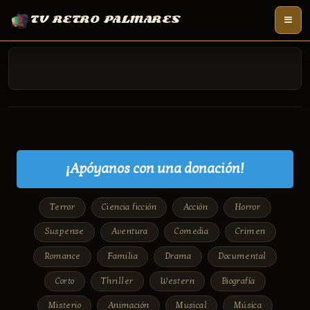
TV RETRO PALMARES
¡Apóyanos con una donación!
Terror
Ciencia ficción
Acción
Horror
Suspense
Aventura
Comedia
Crimen
Romance
Familia
Drama
Documental
Corto
Thriller
Western
Biografía
Misterio
Animación
Musical
Música