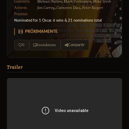
Michael Fallon
Mark Verheiden
Mike Werb
Guionista
,
,
Jim Carrey
Cameron Diaz
Peter Riegert
Actores
,
,
Premios
Nominated for 1 Oscar. 6 wins & 21 nominations total
PRÓXIMAMENTE
0
Recordatorio
Compartir
Trailer