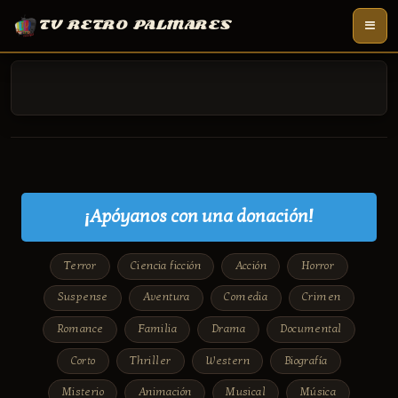
TV RETRO PALMARES
¡Apóyanos con una donación!
Terror
Ciencia ficción
Acción
Horror
Suspense
Aventura
Comedia
Crimen
Romance
Familia
Drama
Documental
Corto
Thriller
Western
Biografía
Misterio
Animación
Musical
Música