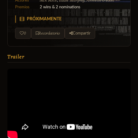
Nick Nolte
Eddie Murphy
Annette O'Toole
Actores
,
,
Premios
2 wins & 2 nominations
PRÓXIMAMENTE
0
Recordatorio
Compartir
Trailer