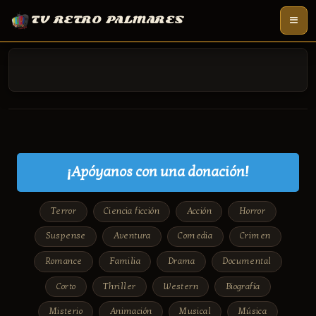
TV RETRO PALMARES
¡Apóyanos con una donación!
Terror
Ciencia ficción
Acción
Horror
Suspense
Aventura
Comedia
Crimen
Romance
Familia
Drama
Documental
Corto
Thriller
Western
Biografía
Misterio
Animación
Musical
Música