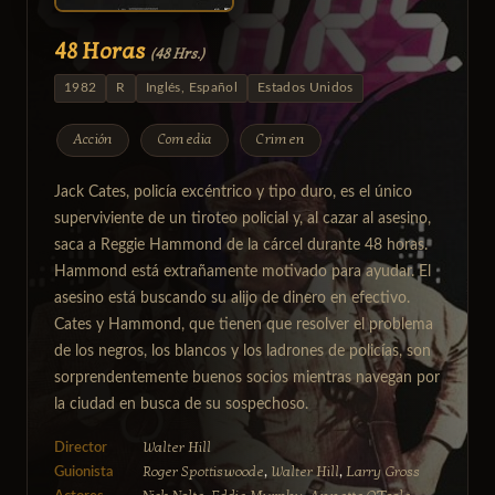
48 Horas
(48 Hrs.)
1982
R
Inglés, Español
Estados Unidos
Acción
Comedia
Crimen
Jack Cates, policía excéntrico y tipo duro, es el único
superviviente de un tiroteo policial y, al cazar al asesino,
saca a Reggie Hammond de la cárcel durante 48 horas.
Hammond está extrañamente motivado para ayudar. El
asesino está buscando su alijo de dinero en efectivo.
Cates y Hammond, que tienen que resolver el problema
de los negros, los blancos y los ladrones de policías, son
sorprendentemente buenos socios mientras navegan por
la ciudad en busca de su sospechoso.
Walter Hill
Director
Roger Spottiswoode
Walter Hill
Larry Gross
Guionista
,
,