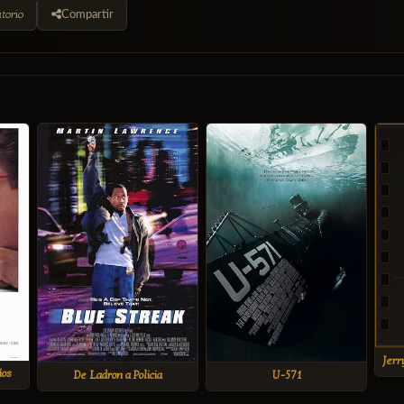
torio
Compartir
ños
De Ladron a Policia
U-571