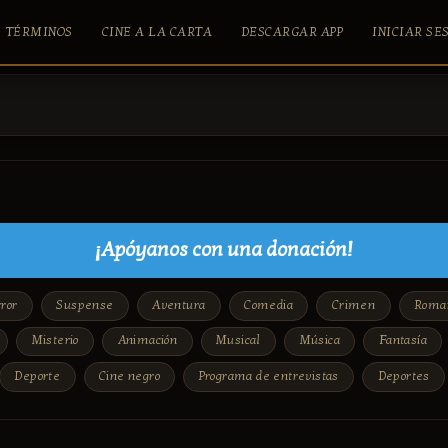
TÉRMINOS
CINE A LA CARTA
DESCARGAR APP
INICIAR SE
¡Apóyanos con una donación!
ror
Suspense
Aventura
Comedia
Crimen
Roma
Misterio
Animación
Musical
Música
Fantasía
Deporte
Cine negro
Programa de entrevistas
Deportes