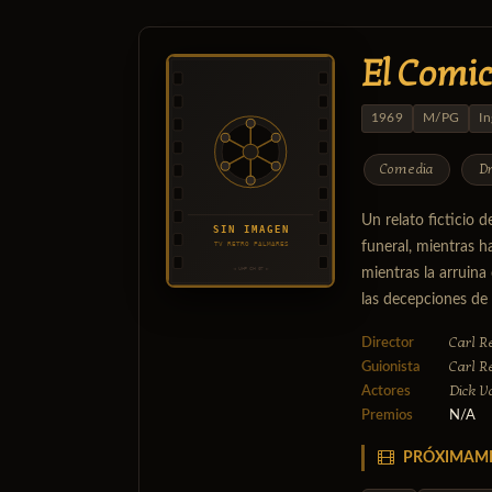
El Comi
1969
M/PG
In
Comedia
D
Un relato ficticio 
funeral, mientras h
mientras la arruina
las decepciones de 
Carl R
Director
Carl R
Guionista
Dick 
Actores
Premios
N/A
PRÓXIMAM