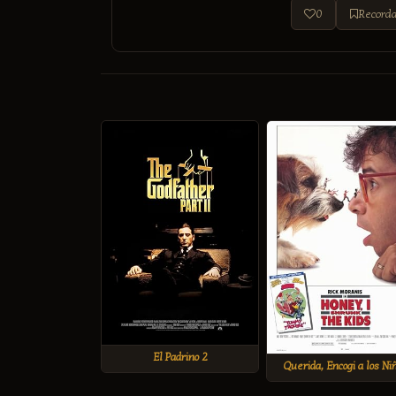
0
Recorda
El Padrino 2
Querida, Encogi a los Ni