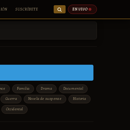
SIÓN
SUSCRÍBETE
EN VIVO
nce
Familia
Drama
Documental
Guerra
Novela de suspense
Historia
Occidental