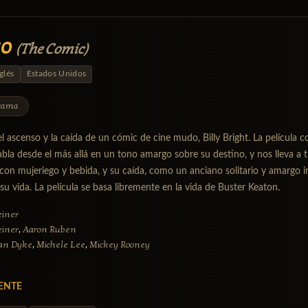
co
(The Comic)
glés
Estados Unidos
rama
del ascenso y la caída de un cómic de cine mudo, Billy Bright. La película
abla desde el más allá en un tono amargo sobre su destino, y nos lleva a 
 con mujeriego y bebida, y su caída, como un anciano solitario y amargo i
su vida. La película se basa libremente en la vida de Buster Keaton.
einer
einer
Aaron Ruben
,
Van Dyke
Michele Lee
Mickey Rooney
,
,
ENTE